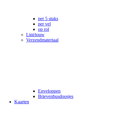
per 5 stuks
per vel
op rol
Lint/touw
Verzendmateriaal
Enveloppen
Brievenbusdoosjes
Kaarten