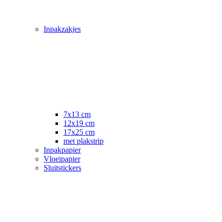
Inpakzakjes
7x13 cm
12x19 cm
17x25 cm
met plakstrip
Inpakpapier
Vloeipapier
Sluitstickers