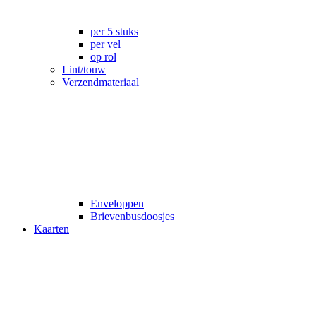
per 5 stuks
per vel
op rol
Lint/touw
Verzendmateriaal
Enveloppen
Brievenbusdoosjes
Kaarten