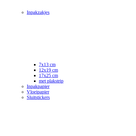
Inpakzakjes
7x13 cm
12x19 cm
17x25 cm
met plakstrip
Inpakpapier
Vloeipapier
Sluitstickers